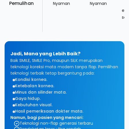
Pemulihan
Nyaman
Nyaman
k
ene
seh
Jadi, Mana yang Lebih Baik?
Baik SMILE, SMILE Pro, maupun SiLK merupakan
teknologi koreksi mata modern tanpa flap. Pemilihan
teknologi terbaik tetap bergantung pada:
Kondisi kornea.
Ketebalan kornea.
Minus dan silinder mata.
Gaya hidup.
Kebutuhan visual.
Hasil pemeriksaan dokter mata.
Namun, bagi pasien yang mencari:
Teknologi non-flap generasi terbaru