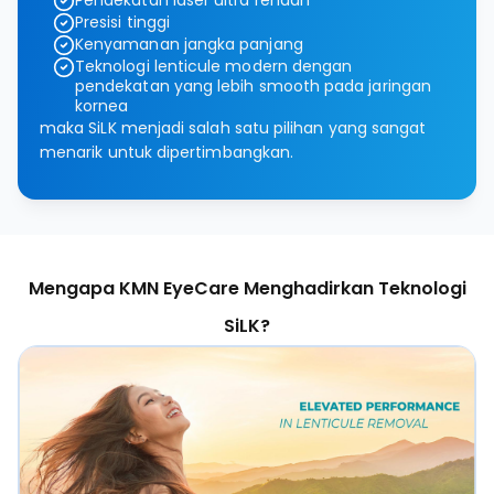
Pendekatan laser ultra rendah
Presisi tinggi
Kenyamanan jangka panjang
Teknologi lenticule modern dengan
pendekatan yang lebih smooth pada jaringan
kornea
maka SiLK menjadi salah satu pilihan yang sangat
menarik untuk dipertimbangkan.
Mengapa KMN EyeCare Menghadirkan Teknologi
SiLK?