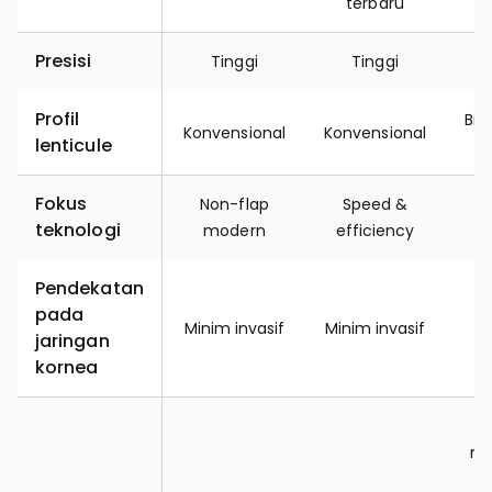
terbaru
Presisi
Tinggi
Tinggi
Profil
Bic
Konvensional
Konvensional
lenticule
Fokus
Non-flap
Speed &
S
teknologi
modern
efficiency
Pendekatan
pada
m
Minim invasif
Minim invasif
jaringan
j
kornea
me