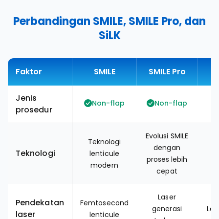
Perbandingan SMILE, SMILE Pro, dan
SiLK
Faktor
SMILE
SMILE Pro
Jenis
Non-flap
Non-flap
prosedur
Evolusi SMILE
Teknologi
dengan
g
Teknologi
lenticule
proses lebih
modern
cepat
Laser
Pendekatan
Femtosecond
generasi
Las
laser
lenticule