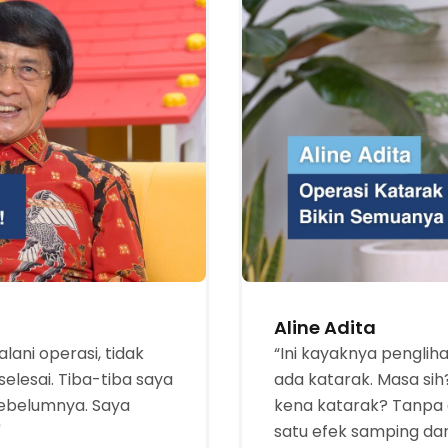
Aline Adita
lani operasi, tidak
“Ini kayaknya penglih
lesai. Tiba-tiba saya
ada katarak. Masa si
sebelumnya. Saya
kena katarak? Tanpa a
"
satu efek samping dar