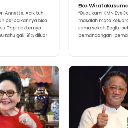
Eka Wiratakusum
r. Annette, Acik tuh
“Buat kami KMN EyeCar
n perbaikannya bisa
masalah mata keluarga
es. Tapi dokternya
sama sekali. Begitu se
u tahu gak, 91% diluar
pemandangan-pemanda