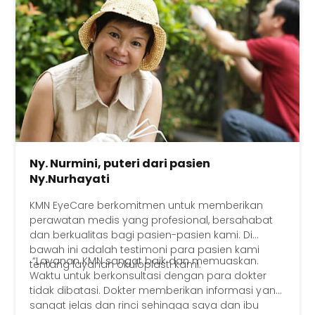
Ny. Nurmini, puteri dari pasien
Ny.Nurhayati
KMN EyeCare berkomitmen untuk memberikan
perawatan medis yang profesional, bersahabat
dan berkualitas bagi pasien-pasien kami. Di
bawah ini adalah testimoni para pasien kami
“Layanan KMN sangat baik dan memuaskan.
tentang layanan okuloplasti kami.
Waktu untuk berkonsultasi dengan para dokter
tidak dibatasi. Dokter memberikan informasi yang
sangat jelas dan rinci sehingga saya dan ibu