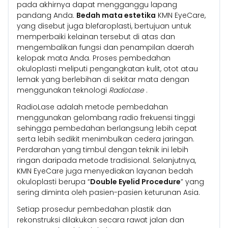
pada akhirnya dapat mengganggu lapang
pandang Anda
.
Bedah mata estetika
KMN EyeCare,
yang disebut juga blefaroplasti, bertujuan untuk
memperbaiki kelainan tersebut di atas dan
mengembalikan fungsi dan penampilan daerah
kelopak mata Anda. Proses pembedahan
okuloplasti meliputi pengangkatan kulit, otot atau
lemak yang berlebihan di sekitar mata dengan
menggunakan teknologi
RadioLase
.
RadioLase adalah metode pembedahan
menggunakan gelombang radio frekuensi tinggi
sehingga pembedahan berlangsung lebih cepat
serta lebih sedikit menimbulkan cedera jaringan.
Perdarahan yang timbul dengan teknik ini lebih
ringan daripada metode tradisional. Selanjutnya,
KMN EyeCare juga menyediakan layanan bedah
okuloplasti berupa “
Double Eyelid Procedure
” yang
sering diminta oleh pasien-pasien keturunan Asia.
Setiap prosedur pembedahan plastik dan
rekonstruksi dilakukan secara rawat jalan dan