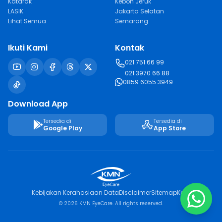
Katarak
Kebon Jeruk
LASIK
Jakarta Selatan
Lihat Semua
Semarang
Ikuti Kami
Kontak
021 751 66 99
021 3970 66 88
0859 6055 3949
Download App
Tersedia di
Tersedia di
Google Play
App Store
Kebijakan Kerahasiaan Data
Disclaimer
Sitemap
Karir
© 2026 KMN EyeCare. All rights reserved.