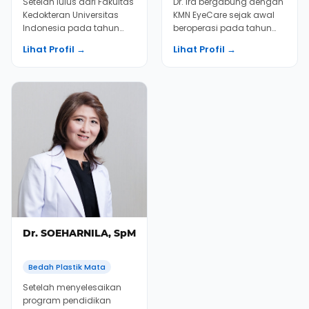
Setelah lulus dari Fakultas
Dr. Ira bergabung dengan
Kedokteran Universitas
KMN EyeCare sejak awal
Indonesia pada tahun
beroperasi pada tahun
2004, Dr. Annette memulai
2004 dan terus
Lihat Profil →
Lihat Profil →
karirnya di...
melakukan praktik dalam
p...
Dr. SOEHARNILA, SpM
Bedah Plastik Mata
Setelah menyelesaikan
program pendidikan