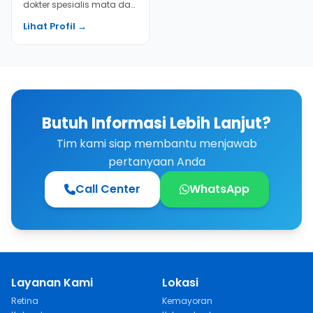
dokter spesialis mata dan
beberapa fellowship, Dr.
Lihat Profil →
Nila segera bergab...
Butuh Informasi Lebih Lanjut?
Tim kami siap membantu menjawab
pertanyaan Anda
Call Center
WhatsApp
Layanan Kami
Lokasi
Retina
Kemayoran