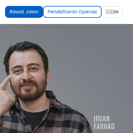
Rawat Jalan
Pendaftaran Operasi
🇬🇧
EN