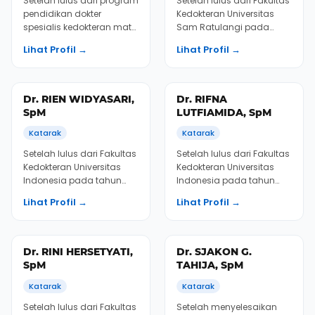
Ratulan...
Dr. MARSHA RAYFA
Dr. MARTIN SONDAK,
PINTARY, SpM
SpM
Katarak
Katarak
Setelah menyelesaikan
Dr. Martin segera
pendidikan Kedokteran
bergabung dengan tim
Umum di Universitas
kami di KMN EyeCare
Padjadjaran dan
setelah lulus dari Fakultas
Lihat Profil →
Lihat Profil →
menyelesaikan
Kedokteran Universitas...
pendidikan Dokte...