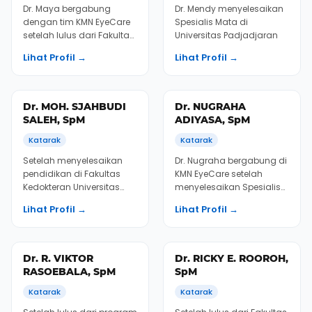
dari Fakultas Kedokteran
2004 dan terus
Lihat Profil →
Lihat Profil →
Universitas Gadjah M...
melakukan praktik dalam
p...
Dr. JOKO SATRIO,
Dr. KEVIN, SpM
SpM
Katarak
Katarak
Dr. Joko bergabung di KMN
Dr. Kevin bergabung
EyeCare setelah
dengan KMN EyeCare in
menyelesaikan spesialis
2020 setelah
mata
menyelesaikan Spesialis
Lihat Profil →
Lihat Profil →
Mata di Universitas Sam