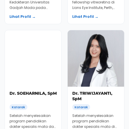
Dr. MAYA E.
Dr. MENDY
SUWANDONO, SpM
CANDELLA, SpM
Katarak
Katarak
Dr. Maya bergabung
Dr. Mendy menyelesaikan
dengan tim KMN EyeCare
Spesialis Mata di
setelah lulus dari Fakultas
Universitas Padjadjaran
Kedokteran Universitas
Lihat Profil →
Lihat Profil →
Indonesia pada ta...