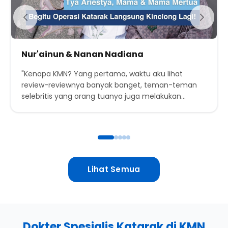
Nur'ainun & Nanan Nadiana
"Kenapa KMN? Yang pertama, waktu aku lihat
review-reviewnya banyak banget, teman-teman
selebritis yang orang tuanya juga melakukan
operasi di KMN gitu, jadi udah trusted. Akhirnya kita
coba operasi katarak mama yang pertama, dan
ternyata memang senyaman itu."
Lihat Semua
Dokter Spesialis Katarak di KMN