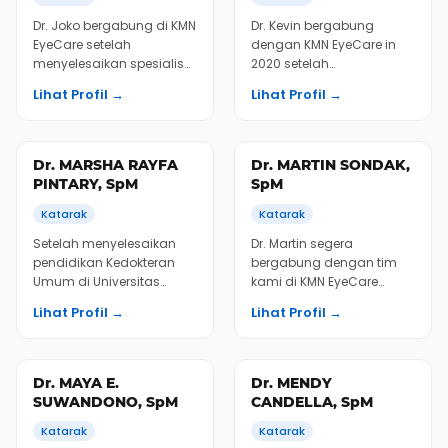
dengan KMN EyeCare
Kedokteran Universitas
setelah menyelesaikan
Indonesia, Dr. Emil praktek
program pendidikan
di KMN EyeCare Semarang
Lihat Profil →
Lihat Profil →
dokter spesialis mata di
antara...
Faku...
Dr. HENRY WAROUW,
Dr. IRA SUDARMADJI,
SpM
SpM
Katarak
Katarak
Dr. Henry bergabung
Dr. Ira bergabung dengan
dengan KMN EyeCare di
KMN EyeCare sejak awal
Semarang setelah lulus
beroperasi pada tahun