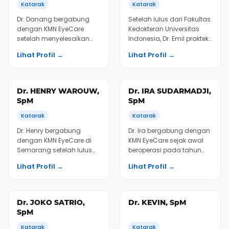
Dr. Arief bergabung
Setelah menyelesaikan
dengan KMN EyeCare di
program pendidikan
Semarang pada tahun
dokter spesialis mata, Dr.
2010 dan menyelesaikan
Bondan bergabung
Lihat Profil →
Lihat Profil →
fellowship di bidang
dengan Departemen Ilmu
beda...
Ke...
Dr. DANANG
Dr. EMIL F.
DWINARYONO, SpM
SJAHREZA, SpM
Katarak
Katarak
Dr. Danang bergabung
Setelah lulus dari Fakultas