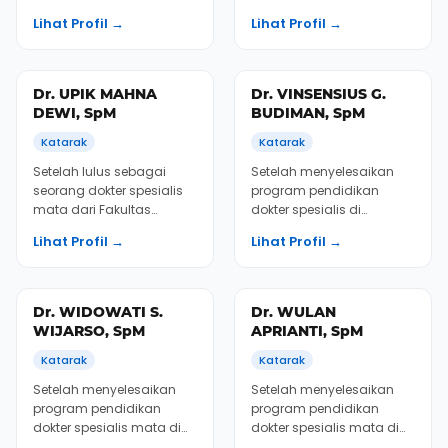
Dr. MOH. SJAHBUDI
Dr. NUGRAHA
SALEH, SpM
ADIYASA, SpM
Katarak
Katarak
Setelah menyelesaikan
Dr. Nugraha bergabung di
pendidikan di Fakultas
KMN EyeCare setelah
Kedokteran Universitas
menyelesaikan Spesialis
Padjadjaran pada tahun
Mata
Lihat Profil →
Lihat Profil →
1985, Dr. Sjahbudi...