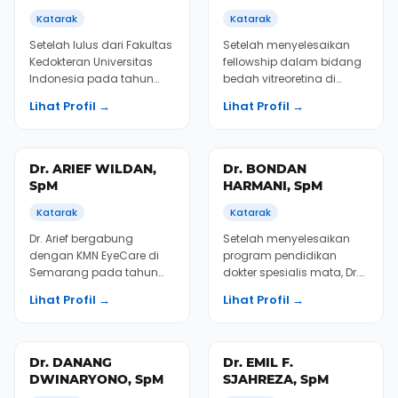
Dr. ANNETTE MARIZA,
DR. Dr. ARI
SpM
DJATIKUSUMO, SpM
Katarak
Katarak
Setelah lulus dari Fakultas
Setelah menyelesaikan
Kedokteran Universitas
fellowship dalam bidang
Indonesia pada tahun
bedah vitreoretina di
2004, Dr. Annette memulai
Jepang dan Singapura,
Lihat Profil →
Lihat Profil →
karirnya di...
Dr. Ari kembali ke I...
Dr. ARIEF WILDAN,
Dr. BONDAN
SpM
HARMANI, SpM
Katarak
Katarak