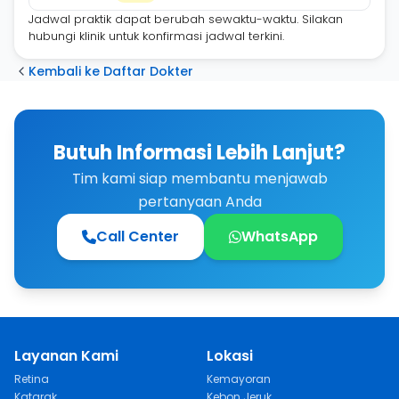
Jadwal praktik dapat berubah sewaktu-waktu. Silakan
hubungi klinik untuk konfirmasi jadwal terkini.
Kembali ke Daftar Dokter
Butuh Informasi Lebih Lanjut?
Tim kami siap membantu menjawab
pertanyaan Anda
Call Center
WhatsApp
Layanan Kami
Lokasi
Retina
Kemayoran
Katarak
Kebon Jeruk