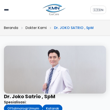
🇬🇧
EN
Beranda
Dokter Kami
Dr. JOKO SATRIO , SpM
Dr. Joko Satrio , SpM
Spesialisasi:
Oftalmologi Umum
Katarak