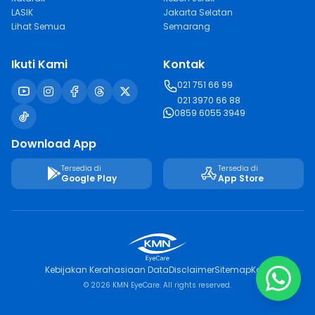
LASIK
Jakarta Selatan
Lihat Semua
Semarang
Ikuti Kami
Kontak
021 751 66 99
021 3970 66 88
0859 6055 3949
Download App
Tersedia di
Tersedia di
Google Play
App Store
Kebijakan Kerahasiaan Data
Disclaimer
Sitemap
Karir
© 2026 KMN EyeCare. All rights reserved.