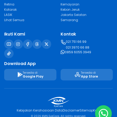
Retina
Kemayoran
Katarak
Kebon Jeruk
LASIK
Jakarta Selatan
Lihat Semua
Semarang
Ikuti Kami
Kontak
021 751 66 99
021 3970 66 88
0859 6055 3949
Download App
Tersedia di
Tersedia di
Google Play
App Store
Kebijakan Kerahasiaan Data
Disclaimer
Sitemap
Karir
© 2026 KMN EyeCare. All rights reserved.