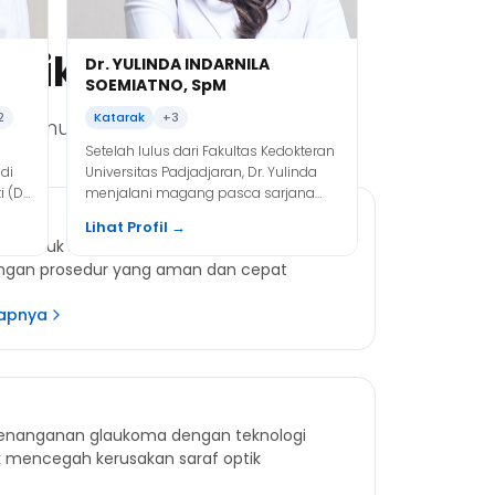
infeksi mata, katarak, lensa kontak,
serta LASIK.
nik Ini
Dr. YULINDA INDARNILA
SOEMIATNO, SpM
2
Katarak
+3
memenuhi kebutuhan Anda
Setelah lulus dari Fakultas Kedokteran
di
Universitas Padjadjaran, Dr. Yulinda
 (Dr.
menjalani magang pasca sarjana
wship
dalam bidang kedokteran mata anak
Lihat Profil →
New
(oftalmologi pediatrik) dan mata
ini untuk koreksi penglihatan tanpa
k,
juling (strabismus).
gan prosedur yang aman dan cepat
kapnya
penanganan glaukoma dengan teknologi
 mencegah kerusakan saraf optik