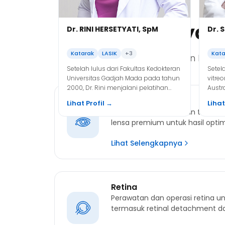
2024 Dr. Marsha bergabung di KMN
glauk
EyeCare.
Layana
Dr. RINI HERSETYATI, SpM
Dr. 
Katarak
LASIK
+3
Kata
Kami menyediakan berba
Setelah lulus dari Fakultas Kedokteran
Setel
Universitas Gadjah Mada pada tahun
vitreo
2000, Dr. Rini menjalani pelatihan
Austr
tambahan di Rumah Sakit Cipto
kemba
Katarak
Lihat Profil →
Lihat
Mangunkusumo dan Jakarta Eye
sebag
Operasi katarak dengan teknolo
Center (JEC) sebelum akhirnya
Vitreo
lensa premium untuk hasil opti
bergabung di KMN EyeCare pada
tahun 2004.
Lihat Selengkapnya
Retina
Perawatan dan operasi retina un
termasuk retinal detachment d