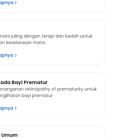
kapnya
ata juling dengan terapi dan bedah untuk
n keselarasan mata
kapnya
pada Bayi Prematur
enanganan retinopathy of prematurity untuk
nglihatan bayi prematur
kapnya
i Umum