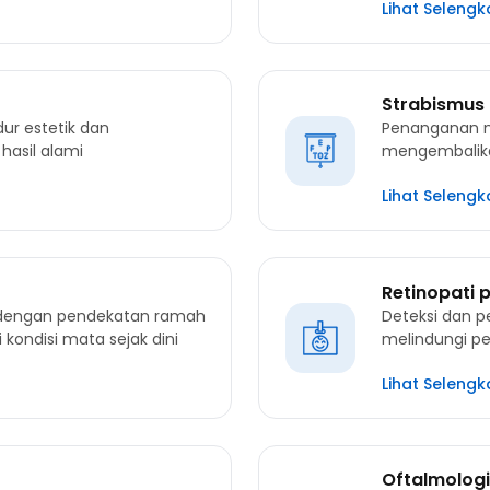
Lihat Seleng
Strabismus
ur estetik dan
Penanganan m
hasil alami
mengembalika
Lihat Seleng
Retinopati 
k dengan pendekatan ramah
Deteksi dan p
kondisi mata sejak dini
melindungi pe
Lihat Seleng
Oftalmolog