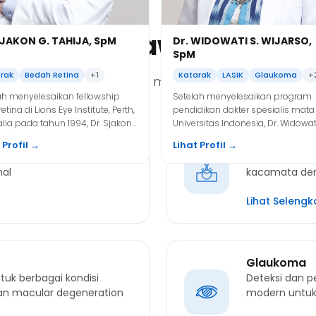
oma, dan katarak.
n yang Ditawarkan di Kli
SJAKON G. TAHIJA, SpM
Dr. WIDOWATI S. WIJARSO,
SpM
rak
Bedah Retina
+1
Katarak
LASIK
Glaukoma
+
gai layanan kesehatan mata terlengkap untuk 
ah menyelesaikan fellowship
Setelah menyelesaikan program
retina di Lions Eye Institute, Perth,
pendidikan dokter spesialis mata 
alia pada tahun 1994, Dr. Sjakon
Universitas Indonesia, Dr. Widowati
li ke Indonesia dan praktek
Ike) melanjutkan mengikuti fello
LASIK
 Profil →
Lihat Profil →
ai seorang Dokter Konsultan
dalam bidang glaukoma di The 
gi phacoemulsification dan
Teknologi terk
retina.
York Eye and Ear Infirmary, New Yor
mal
kacamata den
Amerika Serikat
Lihat Seleng
Glaukoma
tuk berbagai kondisi
Deteksi dan 
an macular degeneration
modern untuk