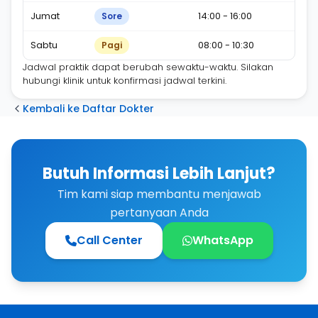
Jumat
14:00 - 16:00
Sore
Sabtu
08:00 - 10:30
Pagi
Jadwal praktik dapat berubah sewaktu-waktu. Silakan
hubungi klinik untuk konfirmasi jadwal terkini.
Kembali ke Daftar Dokter
Butuh Informasi Lebih Lanjut?
Tim kami siap membantu menjawab
pertanyaan Anda
Call Center
WhatsApp