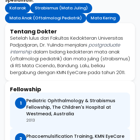
Katarak
Strabismus (Mata Juling)
Mata Anak (Oftalmologi Pediatrik)
Mata Kering
Tentang Dokter
Setelah lulus dari Fakultas Kedokteran Universitas
Padjadjaran, Dr. Yulinda menjalani
postgraduate
internship
dalam bidang kedokteran mata anak
(oftalmologi pediatrik) dan mata juling (strabismus)
di RS Mata Cicendo, Bandung. Lalu, beliau
bergabung dengan KMN EyeCare pada tahun 2011.
Fellowship
Pediatric Ophthalmology & Strabismus
1
Fellowship, The Children's Hospital at
Westmead, Australia
2013
Phacoemulsification Training, KMN EyeCare
2