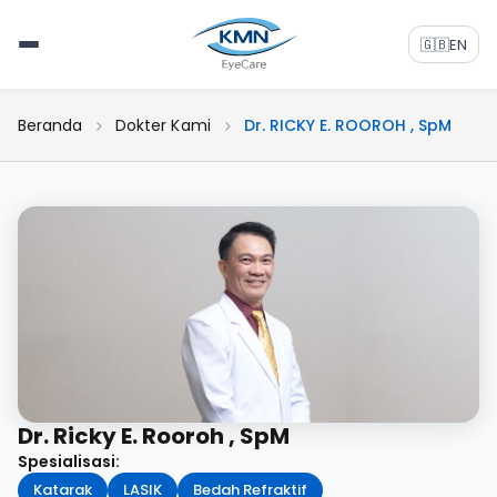
🇬🇧
EN
Beranda
Dokter Kami
Dr. RICKY E. ROOROH , SpM
Dr. Ricky E. Rooroh , SpM
Spesialisasi:
Katarak
LASIK
Bedah Refraktif