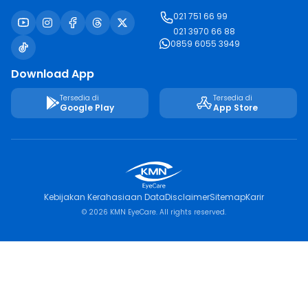
021 751 66 99
021 3970 66 88
0859 6055 3949
Download App
Tersedia di
Tersedia di
Google Play
App Store
Kebijakan Kerahasiaan Data
Disclaimer
Sitemap
Karir
© 2026 KMN EyeCare. All rights reserved.