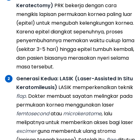
Keratectomy)
PRK bekerja dengan cara
mengikis lapisan permukaan kornea paling luar
(epitel) untuk mengubah kelengkungan kornea.
Karena epitel diangkat sepenuhnya, proses
penyembuhannya memakan waktu cukup lama
(sekitar 3-5 hari) hingga epitel tumbuh kembali,
dan pasien biasanya merasakan nyeri selama
masa tersebut.
Generasi Kedua: LASIK (Laser-Assisted In Situ
Keratomileusis)
LASIK memperkenalkan teknik
flap
. Dokter membuat sayatan melingkar pada
permukaan kornea menggunakan laser
femtosecond
atau
microkeratome
, lalu
melipatnya untuk memberikan akses bagi laser
excimer
guna membentuk ulang stroma
(lapisan tengah kornea). Setelah itu,
flap
ditutup