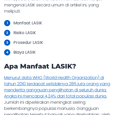
mengenai
LASIK
secara umum di artikel ini, yang
meliputi:
Manfaat LASIK
Risiko LASIK
Prosedur LASIK
Biaya LASIK
Apa Manfaat LASIK?
Menurut data WHO (World Health Organization) di
tahun 2010 terdapat setidaknya 285 juta orang yang
menderita gangguan penglihatan di seluruh dunia.
Angka ini mencapai 4,24% dari total populasi dunia.
Jumlah ini diperkirakan meningkat seiring
berkembangnya populasi manusia. Gangguan
penglihatan tersebut banyak yang disebabkan oleh