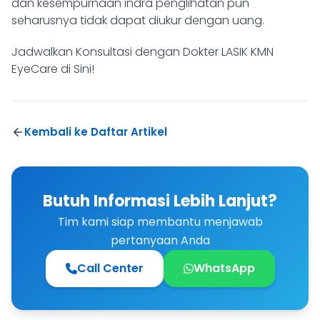
dan kesempurnaan indra penglihatan pun
seharusnya tidak dapat diukur dengan uang.
Jadwalkan Konsultasi dengan Dokter LASIK KMN
EyeCare di Sini!
Kembali ke Daftar Artikel
Butuh Informasi Lebih Lanjut?
Tim kami siap membantu menjawab
pertanyaan Anda
Call Center
WhatsApp