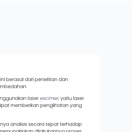
i berasal dari penelitian dan
pembedahan.
enggunakan laser
excimer
, yaitu laser
apat memberikan penglihatan yang
nya analisis secara tepat terhadap
emungkinkan dilakukannya proses