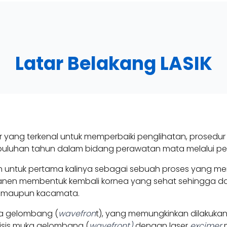
Latar Belakang LASIK
ang terkenal untuk memperbaiki penglihatan, prosedur in
puluhan tahun dalam bidang perawatan mata melalui 
kan untuk pertama kalinya sebagai sebuah proses yang m
anen membentuk kembali kornea yang sehat sehingga d
ak maupun kacamata.
ka gelombang (
wavefron
t), yang memungkinkan dilakukan
isis muka gelombang (
wavefront)
dengan laser
excimer
m