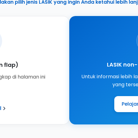
lakan pilih jenis LASIK yang ingin Anda ketahui lebih lan
LASIK non-
n flap)
Untuk informasi lebih l
kap di halaman ini
yang ters
Pelajar
l