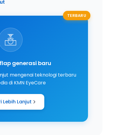
jut
TERBARU
flap generasi baru
anjut mengenai teknologi terbaru
edia di KMN EyeCare
i Lebih Lanjut