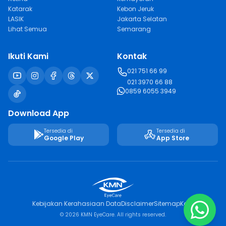
Katarak
Kebon Jeruk
LASIK
Jakarta Selatan
Lihat Semua
Semarang
Ikuti Kami
Kontak
021 751 66 99
021 3970 66 88
0859 6055 3949
Download App
Tersedia di
Tersedia di
Google Play
App Store
Kebijakan Kerahasiaan Data
Disclaimer
Sitemap
Karir
© 2026 KMN EyeCare. All rights reserved.