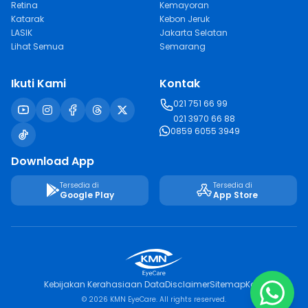
Retina
Kemayoran
Katarak
Kebon Jeruk
LASIK
Jakarta Selatan
Lihat Semua
Semarang
Ikuti Kami
Kontak
021 751 66 99
021 3970 66 88
0859 6055 3949
Download App
Tersedia di
Tersedia di
Google Play
App Store
Kebijakan Kerahasiaan Data
Disclaimer
Sitemap
Karir
© 2026 KMN EyeCare. All rights reserved.