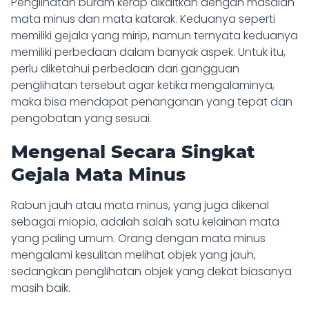
Penglihatan buram kerap dikaitkan dengan masalah
mata minus dan mata katarak. Keduanya seperti
memiliki gejala yang mirip, namun ternyata keduanya
memiliki perbedaan dalam banyak aspek. Untuk itu,
perlu diketahui perbedaan dari gangguan
penglihatan tersebut agar ketika mengalaminya,
maka bisa mendapat penanganan yang tepat dan
pengobatan yang sesuai.
Mengenal Secara Singkat
Gejala Mata Minus
Rabun jauh atau mata minus, yang juga dikenal
sebagai miopia, adalah salah satu kelainan mata
yang paling umum. Orang dengan mata minus
mengalami kesulitan melihat objek yang jauh,
sedangkan penglihatan objek yang dekat biasanya
masih baik.