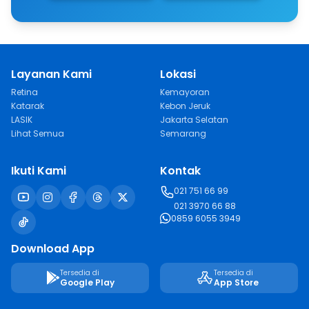
Layanan Kami
Lokasi
Retina
Kemayoran
Katarak
Kebon Jeruk
LASIK
Jakarta Selatan
Lihat Semua
Semarang
Ikuti Kami
Kontak
021 751 66 99
021 3970 66 88
0859 6055 3949
Download App
Tersedia di
Tersedia di
Google Play
App Store