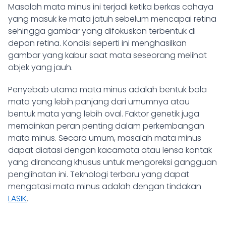
Masalah mata minus ini terjadi ketika berkas cahaya
yang masuk ke mata jatuh sebelum mencapai retina
sehingga gambar yang difokuskan terbentuk di
depan retina. Kondisi seperti ini menghasilkan
gambar yang kabur saat mata seseorang melihat
objek yang jauh.
Penyebab utama mata minus adalah bentuk bola
mata yang lebih panjang dari umumnya atau
bentuk mata yang lebih oval. Faktor genetik juga
memainkan peran penting dalam perkembangan
mata minus. Secara umum, masalah mata minus
dapat diatasi dengan kacamata atau lensa kontak
yang dirancang khusus untuk mengoreksi gangguan
penglihatan ini. Teknologi terbaru yang dapat
mengatasi mata minus adalah dengan tindakan
LASIK
.