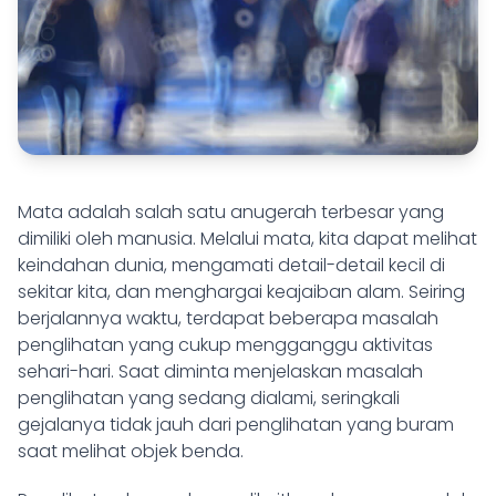
Mata adalah salah satu anugerah terbesar yang
dimiliki oleh manusia. Melalui mata, kita dapat melihat
keindahan dunia, mengamati detail-detail kecil di
sekitar kita, dan menghargai keajaiban alam. Seiring
berjalannya waktu, terdapat beberapa masalah
penglihatan yang cukup mengganggu aktivitas
sehari-hari. Saat diminta menjelaskan masalah
penglihatan yang sedang dialami, seringkali
gejalanya tidak jauh dari penglihatan yang buram
saat melihat objek benda.