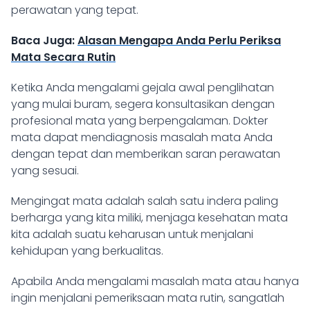
perawatan yang tepat.
Baca Juga:
Alasan Mengapa Anda Perlu Periksa
Mata Secara Rutin
Ketika Anda mengalami gejala awal penglihatan
yang mulai buram, segera konsultasikan dengan
profesional mata yang berpengalaman. Dokter
mata dapat mendiagnosis masalah mata Anda
dengan tepat dan memberikan saran perawatan
yang sesuai.
Mengingat mata adalah salah satu indera paling
berharga yang kita miliki, menjaga kesehatan mata
kita adalah suatu keharusan untuk menjalani
kehidupan yang berkualitas.
Apabila Anda mengalami masalah mata atau hanya
ingin menjalani pemeriksaan mata rutin, sangatlah