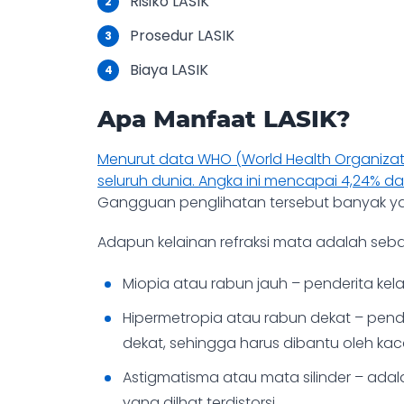
Risiko LASIK
Prosedur LASIK
Biaya LASIK
Apa Manfaat LASIK?
Menurut data WHO (World Health Organizat
seluruh dunia. Angka ini mencapai 4,24% dar
Gangguan penglihatan tersebut banyak yan
Adapun kelainan refraksi mata adalah sebag
Miopia atau rabun jauh – penderita kel
Hipermetropia atau rabun dekat – pende
dekat, sehingga harus dibantu oleh kac
Astigmatisma atau mata silinder – ad
yang dilhat terdistorsi.