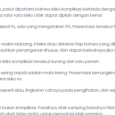
, patut dipahami bahwa risiko komplikasi berbeda denga
rata-rata risiko LASIK dapat dipilah dengan benar.
ekecil 1%, ada yang mengatakan 5%. Presentase tersebut h
 reaksi radaang, infeksi atau dislokasi flap kornea yang di
utuhkan penanganan khusus, dan dapat berbahaya jika d
isiko komplikasi tersebut kurang dari satu persen.
sering terjadi adalah mata kering. Presentase kemungkinan
risiko ini.
g seperti silau, lingkaran cahaya pada penglihatan, dan sej
an bukan komplikasi. Pasalnya, efek samping biasanya hila
i obat tetes mata, untuk mengatasi efek samping.