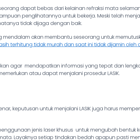
seorang dapat bebas dari kelainan refraksi mata selama
mpuan penglihatannya untuk bekerja. Meski telah menjal
 matanya tidak dijaga dengan baik.
mendalam akan membantu seseorang untuk memutuskan 
asih terhitung tidak murah dan saat ini tidak dijamin ol
kukan agar mendapatkan informasi yang tepat dan lengk
merlukan atau dapat menjalani prosedur LASIK.
ar, keputusan untuk menjalani LASIK juga harus memper
i penggunaan jenis laser khusus untuk mengubah bentuk 
ta. Layaknya setiap tindakan bedah apapun pasti memiliki 