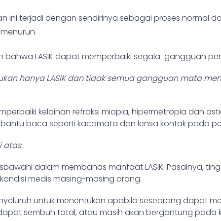
nan ini terjadi dengan sendirinya sebagai proses norm
i menurun.
h bahwa LASIK dapat memperbaiki segala gangguan pengli
ukan hanya LASIK dan tidak semua gangguan mata me
rbaiki kelainan refraksi miopia, hipermetropia dan ast
antu baca seperti kacamata dan lensa kontak pada pende
 atas.
risbawahi dalam membahas manfaat LASIK. Pasalnya, ting
a kondisi medis masing-masing orang.
luruh untuk menentukan apabila seseorang dapat menjad
 dapat sembuh total, atau masih akan bergantung pada 