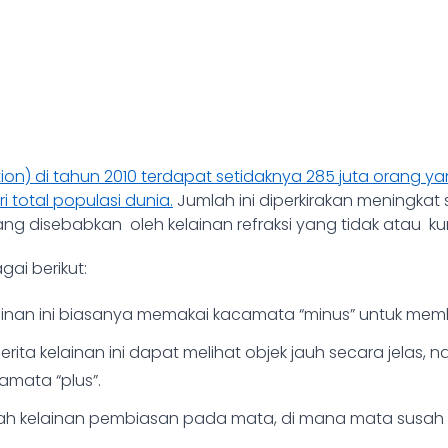
ion) di tahun 2010 terdapat setidaknya 285 juta orang 
i total populasi dunia.
Jumlah ini diperkirakan meningkat
g disebabkan oleh kelainan refraksi yang tidak atau k
ai berikut:
ainan ini biasanya memakai kacamata “minus” untuk memba
rita kelainan ini dapat melihat objek jauh secara jelas,
amata “plus”.
alah kelainan pembiasan pada mata, di mana mata susa