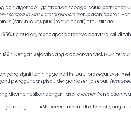
ng dan digembor-gemborkan sebagai solusi permanen unt
r-Assisted in Situ Keratomileusis
merupakan operasi yan
nus (rabun jauh), plus (rabun dekat) atau silinder.
 1980. Kemudian, mendapat patennya pertama kali di tahu
un 1997. Dengan sejarah yang dipaparkan tadi, LASIK ter
juan yang signifikan hingga hari ini. Dulu, prosedur LASIK
engganti penggunaan pisau dengan laser (disebut:
femtose
ng dikombinasikan dengan laser
excimer
. Penjelasannya 
 lanjut mengenai
LASIK
secara umum di artikel ini, yang meli