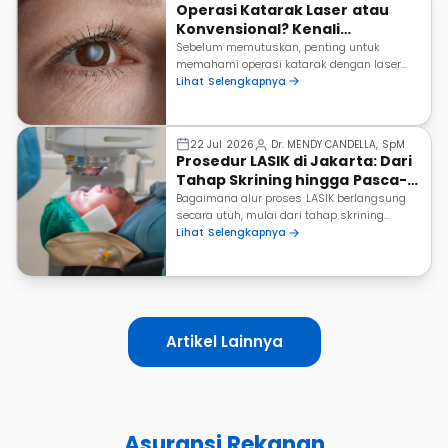
Operasi Katarak Laser atau
Konvensional? Kenali
Perbedaannya Sebelum
Sebelum memutuskan, penting untuk
memahami operasi katarak dengan laser
Memilih
sama-sama bertujuan mengatasi katarak.
Lihat Selengkapnya
Dr. MENDY CANDELLA, SpM
22 Jul 2026
Prosedur LASIK di Jakarta: Dari
Tahap Skrining hingga Pasca-
Operasi
Bagaimana alur proses LASIK berlangsung
secara utuh, mulai dari tahap skrining
kelayakan hingga masa pemulihan setelah
Lihat Selengkapnya
tindakan?
Artikel Lainnya
Asuransi Rekanan