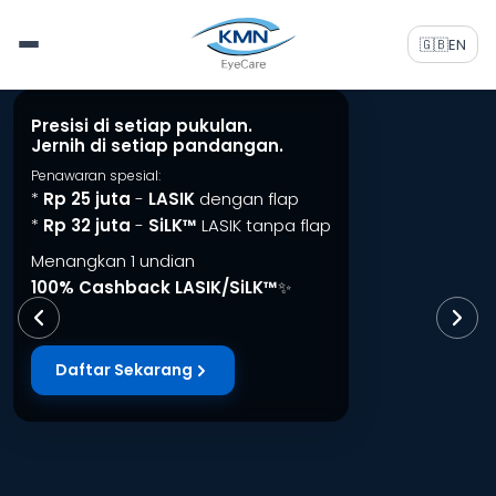
🇬🇧
EN
Presisi di setiap pukulan.
Jernih di setiap pandangan.
Penawaran spesial:
*
Rp 25 juta
-
LASIK
dengan flap
*
Rp 32 juta
-
SiLK™
LASIK tanpa flap
Menangkan 1 undian
100% Cashback LASIK/SiLK™
✨
Daftar Sekarang