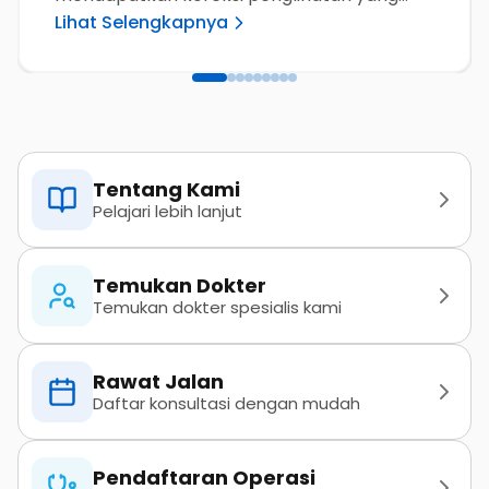
Lihat Selengkapnya
personal sesuai kondisi mata masing-
masing.
Tentang Kami
Pelajari lebih lanjut
Temukan Dokter
Temukan dokter spesialis kami
Rawat Jalan
Daftar konsultasi dengan mudah
Pendaftaran Operasi