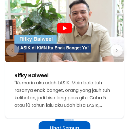
Rifky Balweel
"Kemarin aku udah LASIK. Main bola tuh
rasanya enak banget, orang yang jauh tuh
kelihatan, jadi bisa long pass gitu. Coba 5
atau 10 tahun lalu aku udah bisa LASIK,
mungkin aku udah bisa se-happy ini dari
dulu."
Lihat Semua