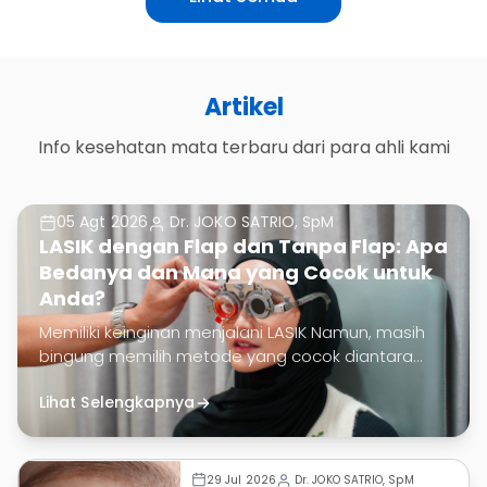
Artikel
Info kesehatan mata terbaru dari para ahli kami
05 Agt 2026
Dr. JOKO SATRIO, SpM
LASIK dengan Flap dan Tanpa Flap: Apa
Bedanya dan Mana yang Cocok untuk
Anda?
Memiliki keinginan menjalani LASIK Namun, masih
bingung memilih metode yang cocok diantara
LASIK dengan flap atau LASIK tanpa flap?
Lihat Selengkapnya
Dr. JOKO SATRIO, SpM
29 Jul 2026