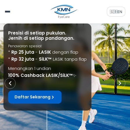
🇬🇧
EN
Promo Long Weekend
- Harga Spesial:
- LASIK dengan flap
Rp 25 juta
→
Rp 20 juta
- LASIK tanpa flap SiLK™
Rp 32 juta
→
Rp 25 juta
Khusus periode tindakan pada tanggal
24 & 26 Agustus 2026
.
*Terbatas untuk 20 peserta/hari.
Daftar Sekarang