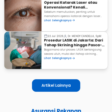
Operasi Katarak Laser atau
Konvensional? Kenali
Perbedaannya Sebelum
Sebelum memutuskan, penting untuk
memahami operasi katarak dengan laser
Memilih
sama-sama bertujuan mengatasi katarak.
Lihat Selengkapnya
Dr. MENDY CANDELLA, SpM
22 Jul 2026
Prosedur LASIK di Jakarta: Dari
Tahap Skrining hingga Pasca-
Operasi
Bagaimana alur proses LASIK berlangsung
secara utuh, mulai dari tahap skrining
kelayakan hingga masa pemulihan setelah
Lihat Selengkapnya
tindakan?
Artikel Lainnya
Asuransi Rekanan