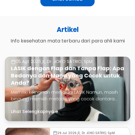
Artikel
Info kesehatan mata terbaru dari para ahli kami
05 Agt 2026
Dr. JOKO SATRIO, SpM
LASIK dengan Flap dan Tanpa Flap: Apa
Bedanya dan Mana yang Cocok untuk
Anda?
Memiliki keinginan menjalani LASIK Namun, masih
bingung memilih metode yang cocok diantara
LASIK dengan flap atau LASIK tanpa flap?
Lihat Selengkapnya
Dr. JOKO SATRIO, SpM
29 Jul 2026