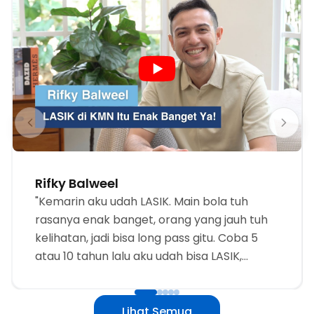
Rifky Balweel
"Kemarin aku udah LASIK. Main bola tuh
rasanya enak banget, orang yang jauh tuh
kelihatan, jadi bisa long pass gitu. Coba 5
atau 10 tahun lalu aku udah bisa LASIK,
mungkin aku udah bisa se-happy ini dari
dulu."
Lihat Semua