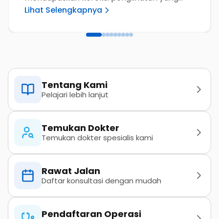
Lihat Selengkapnya
personal sesuai kondisi mata masing-
masing.
Tentang Kami
Pelajari lebih lanjut
Temukan Dokter
Temukan dokter spesialis kami
Rawat Jalan
Daftar konsultasi dengan mudah
Pendaftaran Operasi